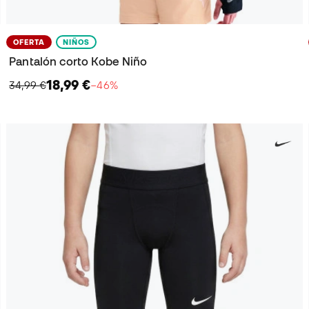
OFERTA
NIÑOS
Pantalón corto Kobe Niño
18,99 €
34,99 €
−46%