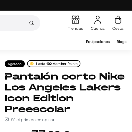
Tiendas
Cuenta
Cesta
Equipaciones
Blogs
Agotado
Hasta
102
Member Points
Pantalón corto Nike
Los Angeles Lakers
Icon Edition
Preescolar
Sé el primero en opinar