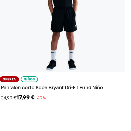
OFERTA
NIÑOS
Pantalón corto Kobe Bryant Dri-Fit Fund Niño
17,99 €
34,99 €
−49%