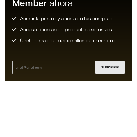
Member
ahora
Acumula puntos y ahorra en tus compras
Acceso prioritario a productos exclusivos
Únete a más de medio millón de miembros
SUSCRIBIR
Acepto recibir comunicaciones personalizadas para mi
según la
Política de privacidad
de Sports Emotion.
La App
para los que viven el basket
de forma diferente.