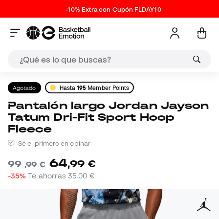
-10% Extra con Cupón FLDAY10
Agotado
Hasta
195
Member Points
Pantalón largo Jordan Jayson
Tatum Dri-Fit Sport Hoop
Fleece
Sé el primero en opinar
64
,
99
€
99
,
99
€
-35%
Te ahorras
35,00 €