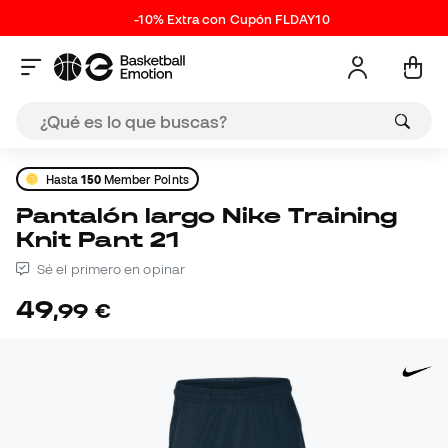
-10% Extra con Cupón FLDAY10
Hasta
150
Member Points
Pantalón largo Nike Training
Knit Pant 21
Sé el primero en opinar
49
,
99
€