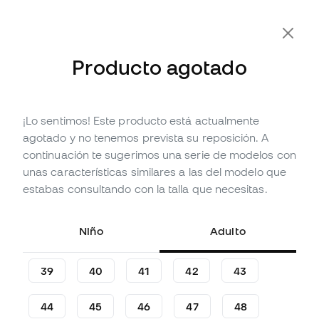
-10% Extra con Cupón FLDAY10
Producto agotado
¡Lo sentimos! Este producto está actualmente
Agotado
Hasta
465
Member Points
agotado y no tenemos prevista su reposición. A
Zapatillas Nike Kobe 9 Elite
continuación te sugerimos una serie de modelos con
Low EM Protro
unas características similares a las del modelo que
estabas consultando con la talla que necesitas.
(
11
)
154
,
99
€
179
,
99
€
Niño
Adulto
-14%
Te ahorras
25,00 €
39
40
41
42
43
44
45
46
47
48