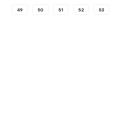
49
50
51
52
53
Zapatillas
Nike
Kobe