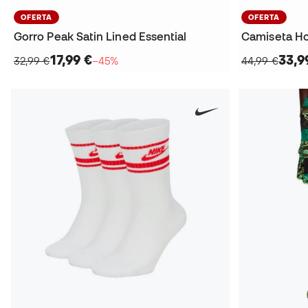
OFERTA
OFERTA
Gorro Peak Satin Lined Essential
Camiseta Ho
17,99 €
33,9
32,99 €
−45%
44,99 €