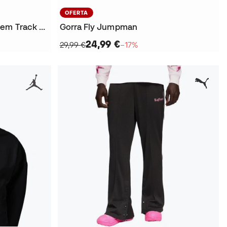
OFERTA
Chaqueta Lafrance Pink Heem Track Jacket
Gorra Fly Jumpman
24,99 €
29,99 €
−17%