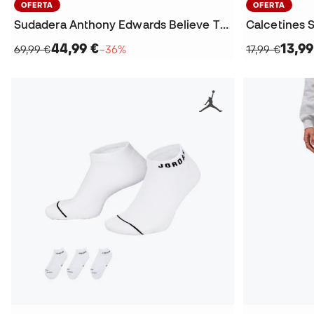
OFERTA
OFERTA
Sudadera Anthony Edwards Believe That
44,99 €
13,99
69,99 €
−36%
17,99 €