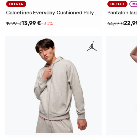
OFERTA
OUTLET
M
Calcetines Everyday Cushioned Poly No-show (3 Pares)
Pantalón la
13,99 €
22,9
19,99 €
−30%
64,99 €