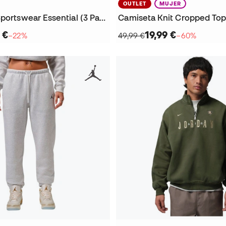
OUTLET
MUJER
Calcetines Sportswear Essential (3 Pares)
Camiseta Knit Cropped Top
 €
19,99 €
−22%
49,99 €
−60%