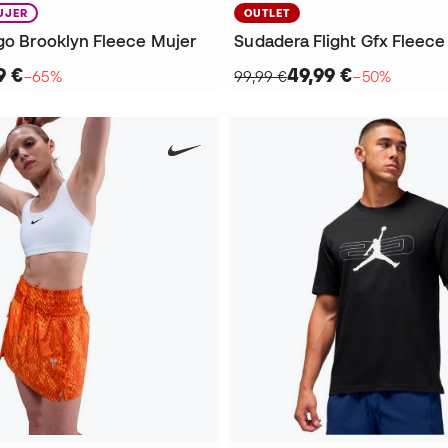
UJER
OUTLET
rgo Brooklyn Fleece Mujer
Sudadera Flight Gfx Fleece
9 €
49,99 €
−65%
99,99 €
−50%