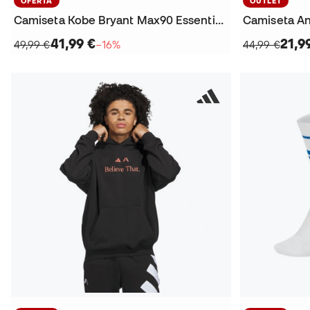
OFERTA
OUTLET
Camiseta Kobe Bryant Max90 Essential 1
Camiseta An
41,99 €
21,9
49,99 €
−16%
44,99 €