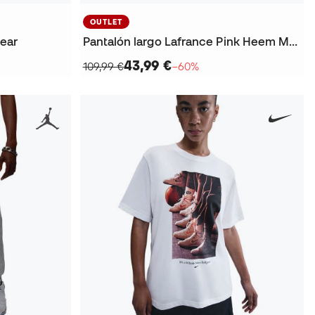
OUTLET
ear
Pantalón largo Lafrance Pink Heem Mesh Pant
43,99 €
109,99 €
−60%