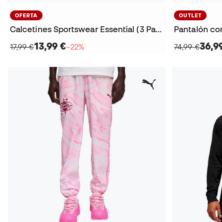
OFERTA
OUTLET
Calcetines Sportswear Essential (3 Pares)
Pantalón cor
13,99 €
36,9
17,99 €
−22%
74,99 €