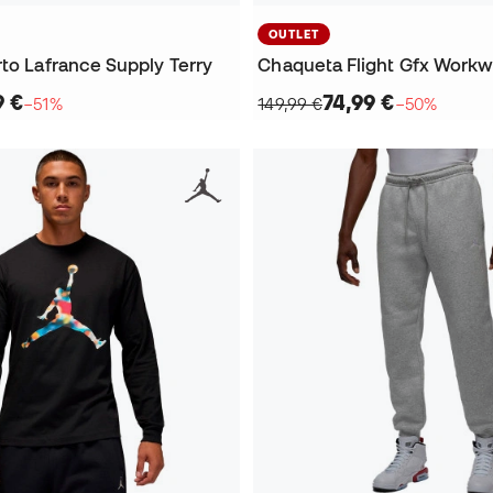
OUTLET
to Lafrance Supply Terry
Chaqueta Flight Gfx Workw
9 €
74,99 €
−51%
149,99 €
−50%