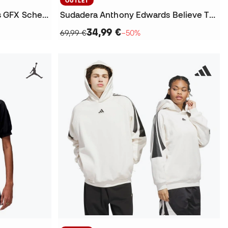
OUTLET
Camiseta Anthony Edwards GFX Schematic
Sudadera Anthony Edwards Believe That
34,99 €
69,99 €
−50%