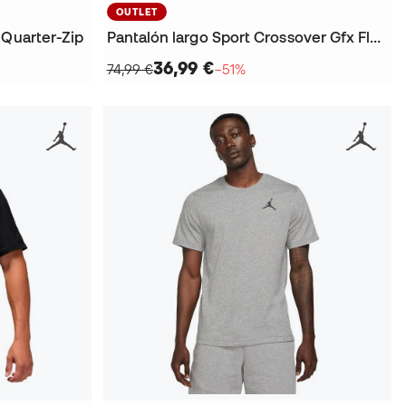
OUTLET
 Quarter-Zip
Pantalón largo Sport Crossover Gfx Fleece
36,99 €
74,99 €
−51%