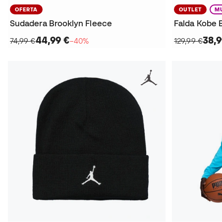
OFERTA
OUTLET
M
Sudadera Brooklyn Fleece
Falda Kobe 
44,99 €
38,9
74,99 €
−40%
129,99 €