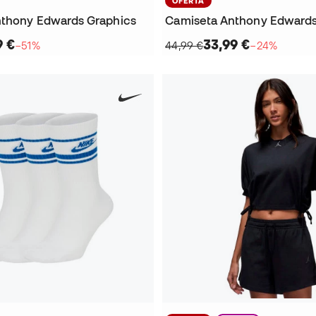
OFERTA
thony Edwards Graphics
9 €
33,99 €
−51%
44,99 €
−24%