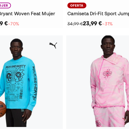
UJER
OFERTA
Bryant Woven Feat Mujer
9 €
23,99 €
−70%
34,99 €
−31%