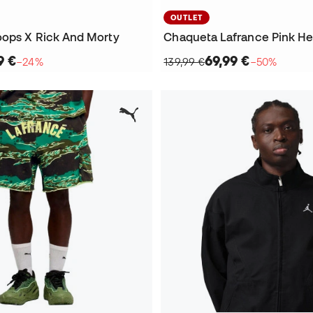
OUTLET
ops X Rick And Morty
9 €
69,99 €
−24%
139,99 €
−50%