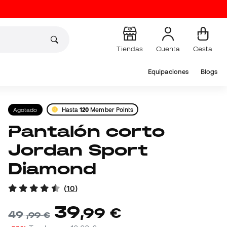
Tiendas
Cuenta
Cesta
Equipaciones
Blogs
Agotado
Hasta
120
Member Points
Pantalón corto
Jordan Sport
Diamond
(
10
)
39
,
99
€
49
,
99
€