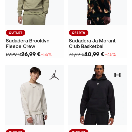
OUTLET
OFERTA
Sudadera Brooklyn
Sudadera Ja Morant
Fleece Crew
Club Basketball
26,99 €
40,99 €
59,99 €
−55%
74,99 €
−45%