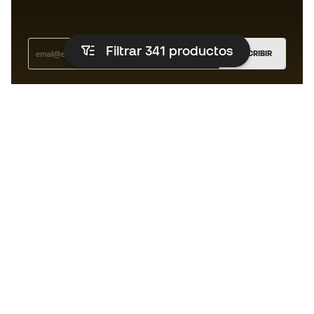
Filtrar 341
productos
SUSCRIBIR
Acepto recibir comunicaciones personalizadas para mi
según la
Política de privacidad
de Sports Emotion.
La App
para los que viven el basket
de forma diferente.