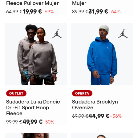
Fleece Pullover Mujer
Mujer
19,99 €
31,99 €
64,99 €
−69%
89,99 €
−64%
OUTLET
OFERTA
Sudadera Luka Doncic
Sudadera Brooklyn
Dri-Fit Sport Hoop
Oversize
Fleece
44,99 €
69,99 €
−36%
49,99 €
99,99 €
−50%