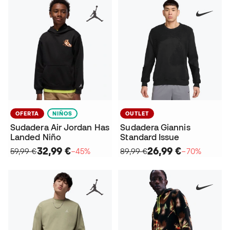
OFERTA
NIÑOS
OUTLET
Sudadera Air Jordan Has
Sudadera Giannis
Landed Niño
Standard Issue
32,99 €
26,99 €
59,99 €
−45%
89,99 €
−70%