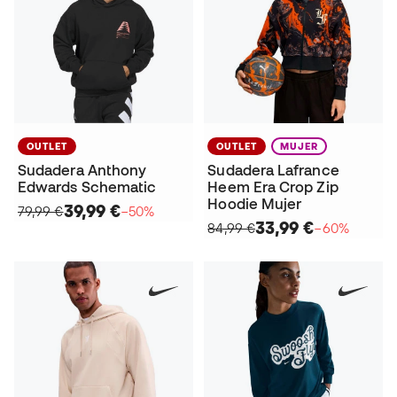
OUTLET
OUTLET
MUJER
Sudadera Anthony
Sudadera Lafrance
Edwards Schematic
Heem Era Crop Zip
Hoodie Mujer
39,99 €
79,99 €
−50%
33,99 €
84,99 €
−60%