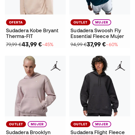
OFERTA
OUTLET
MUJER
Sudadera Kobe Bryant
Sudadera Swoosh Fly
Therma-FIT
Essential Fleece Mujer
43,99 €
37,99 €
79,99 €
−45%
94,99 €
−60%
OUTLET
MUJER
OUTLET
MUJER
Sudadera Brooklyn
Sudadera Flight Fleece