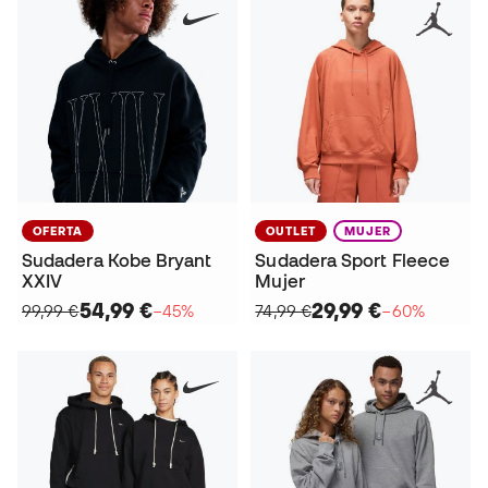
OFERTA
OUTLET
MUJER
Sudadera Kobe Bryant
Sudadera Sport Fleece
XXIV
Mujer
54,99 €
29,99 €
99,99 €
−45%
74,99 €
−60%