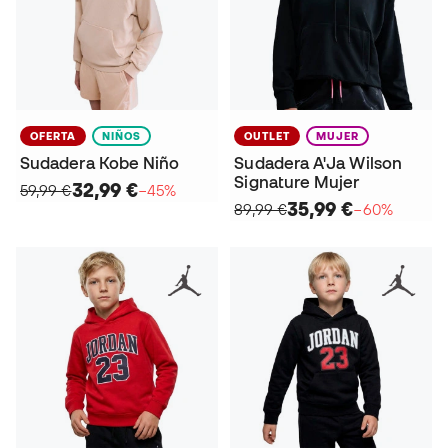
OFERTA
NIÑOS
OUTLET
MUJER
Sudadera Kobe Niño
Sudadera A'Ja Wilson
Signature Mujer
32,99 €
59,99 €
−45%
35,99 €
89,99 €
−60%